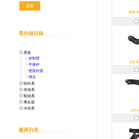
6Q0 4
零件樹目錄
悬架
控制臂
1J0 4
平衡杆
悬架衬套
球头
转向系
传动系
制动系
离合器
冷却系
115 
廠商列表