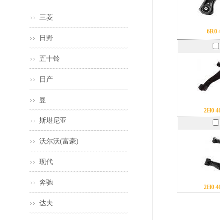
三菱
6R0 
日野
五十铃
日产
曼
2H0 4
斯堪尼亚
沃尔沃(富豪)
现代
奔驰
2H0 4
达夫